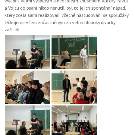
vyjádřit velmi vyspělým a neotřelým způsobem. Autory Pavla
a Vojtu do psaní nikdo nenutil, byl to jejich spontánní nápad,
který zcela sami realizovali, včetně nastudování se spolužáky.
Děkujeme všem zúčastněným za velmi hluboký divácký
zážitek