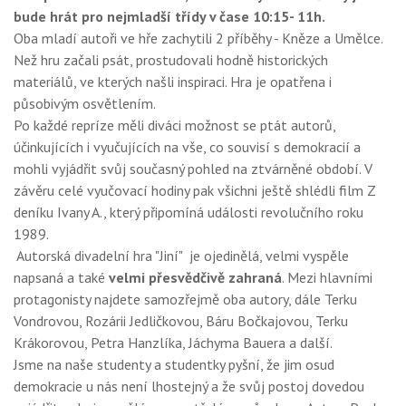
bude hrát pro nejmladší třídy v čase 10:15- 11h.
Oba mladí autoři ve hře zachytili 2 příběhy - Kněze a Umělce.
Než hru začali psát, prostudovali hodně historických
materiálů, ve kterých našli inspiraci. Hra je opatřena i
působivým osvětlením.
Po každé repríze měli diváci možnost se ptát autorů,
účinkujících i vyučujících na vše, co souvisí s demokracií a
mohli vyjádřit svůj současný pohled na ztvárněné období. V
závěru celé vyučovací hodiny pak všichni ještě shlédli film Z
deníku Ivany A., který připomíná události revolučního roku
1989.
Autorská divadelní hra "Jiní" je ojedinělá, velmi vyspěle
napsaná a také
velmi přesvědčivě zahraná
. Mezi hlavními
protagonisty najdete samozřejmě oba autory, dále Terku
Vondrovou, Rozárii Jedličkovou, Báru Bočkajovou, Terku
Krákorovou, Petra Hanzlíka, Jáchyma Bauera a další.
Jsme na naše studenty a studentky pyšní, že jim osud
demokracie u nás není lhostejný a že svůj postoj dovedou