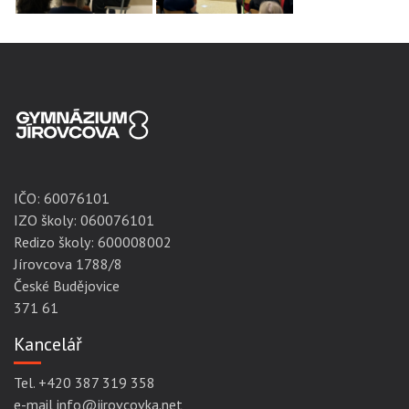
IČO:
60076101
IZO školy: 060076101
Redizo školy: 600008002
Jírovcova 1788/8
České Budějovice
371 61
Kancelář
Tel. +420 387 319 358
e-mail info@jirovcovka.net