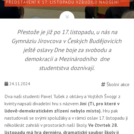
PŘEDSTAVENÍ K 17. LISTOPADU VZBUDILO NADŠENÍ
Přestože je již po 17. listopadu, u nás na
Gymnáziu Jírovcova v Českých Budějovicích
ještě oslavy Dne boje za svobodu a
demokracii a Mezinárodního dne
studentstva doznívají.
24.11.2024
Školní akce
Dva naši studenti Pavel Tušek z oktávy a Vojtěch Švojgr z
kvinty napsali divadelní hru s názvem
Jiní (Ti, pro které v
lidově-demokratickém zřízení nebylo místo).
Hru pak
nastudovali se svými spolužáky a v rámci oslav 17. listopadu ji
několikrát zahráli v prostorách naší školy.
Ve čtvrtek 28.
listopadu má hra derniéru, dramatický soubor školy ji