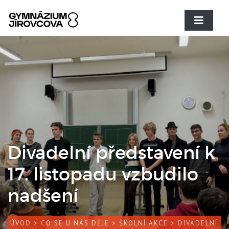
Divadelní představení k
17. listopadu vzbudilo
nadšení
ÚVOD
>
CO SE U NÁS DĚJE
>
ŠKOLNÍ AKCE
> DIVADELNÍ