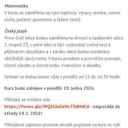
Matematika
V kurzu se zaměříme na tyto kapitoly: výrazy, rovnice, slovní
úlohy, početní geometrie a řešení testů
Český jazyk
První čtyři lekce budou zaměřeny na shrnutí a opakování učiva
2. stupně ZŠ, v páté lekci si žáci vyzkoušejí cvičný test k
přijímacím zkouškám a v závěru lekce budou rozebrány
obtížnější úkoly testu. V kurzu projdete a procvičíte pravopis,
slovní zásobu a slovotvorbu, tvarosloví a skladbu.
Setkání se budou konat vždy v pondělí od 15 do 16:30 hodin.
Kurz bude zahájen v pondělí 19. ledna 2026.
Přihlásit se můžete zde:
https://forms.gle/WQkUJuEeNsTEdMdC6
- nejpozději do
středy 14. 1. 2026!
Přihlášené zájemce prosíme uhradit poplatek za kurz ve výši