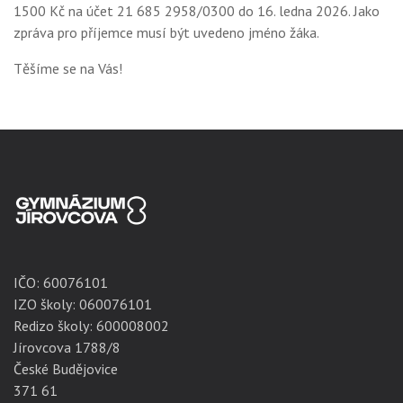
1500 Kč na účet 21 685 2958/0300 do 16. ledna 2026. Jako
zpráva pro příjemce musí být uvedeno jméno žáka.
Těšíme se na Vás!
IČO:
60076101
IZO školy: 060076101
Redizo školy: 600008002
Jírovcova 1788/8
České Budějovice
371 61