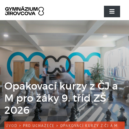
Opakovací kurzy z ČJ a
M pro žáky 9. tříd ZŠ
2026
ÚVOD
>
PRO UCHAZEČE
> OPAKOVACÍ KURZY Z ČJ A M