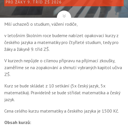
PRO ŽÁKY 9. TŘÍD ZŠ 2026
Milí uchazeči o studium, vážení rodiče,
v letošním školním roce budeme nabízet opakovací kurzy z
českého jazyka a matematiky pro čtyřleté studium, tedy pro
žáky a žákyně 9. tříd ZŠ.
V kurzech nepůjde o cílenou přípravu na přijímací zkoušky,
zaměříme se na zopakování a shrnutí vybraných kapitol učiva
ZŠ.
Kurz se bude skládat z 10 setkání (5x český jazyk, 5x
matematika). Pravidelně se bude střídat matematika a český
jazyk.
Cena celého kurzu matematiky a českého jazyka je 1500 Kč.
Obsah kurzů: