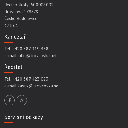
Redizo školy: 600008002
Jírovcova 1788/8
České Budějovice
371 61
Kancelář
Tel. +420 387 319 358
e-mail info@jirovcovka.net
Ředitel
Tel. +420 387 423 023
e-mail kavrik@jirovcovka.net
Servisní odkazy