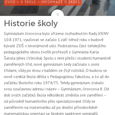
ÚVOD
>
O ŠKOLE
> INFORMACE O ŠKOLE
Historie školy
Gymnázium Jírovcova bylo zřízeno rozhodnutím Rady JčKNV
10.8.1971, vyučovat se začalo 1.září téhož roku v budově
bývalé ZDŠ v Jeronýmově ulici. Podstatnou část tehdejšího
pedagogického sboru tvořili profesoři z Gymnázia Karla
Šatala (dnes J.V.Jirsíka). Spolu s nimi přešli i studenti humanitně
zaměřených tříd, nové gymnázium tedy začínalo s osmi
třídami, vždy po dvou v každém ze čtyř ročníků. O budovu se
nově vzniklá škola dělila s Pedagogickou fakultou, a to až do
začátku školního roku 1974/75. Tehdy gymnázium získalo
svou současnou adresu i název – Gymnázium, Jírovcova 8. Od
dob svých začátků škola několikrát změnila své zaměření –
od původně humanitního přes specializované třídy se
zaměřením na matematiku až po dnešní přírodovědně-
matematickou orientaci se širokým spektrem seminářů.