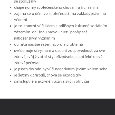
se spolužáky
chápe normy společenského chování a řídí se jimi
zajímá se o dění ve společnosti, má základy právního
vědomí
je tolerantní vůči lidem s odlišným kulturně sociálním
zázemím, odlišnou barvou pleti, popřípadě
náboženským vyznáním
odmítá násilné řešení sporů a problémů
uvědomuje si význam a osobní zodpovědnost za své
zdraví, svůj životní styl přizpůsobuje potřebě o své
zdraví pečovat
je psychicky odolný vůči negativním jevům kolem sebe
je šetrný k přírodě, chová se ekologicky
smysluplně a aktivně využívá svůj volný čas