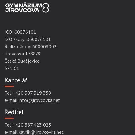
IČO:
60076101
IZO školy: 060076101
Redizo školy: 600008002
Jírovcova 1788/8
České Budějovice
371 61
Kancelář
Tel. +420 387 319 358
e-mail info@jirovcovka.net
Ředitel
Tel. +420 387 423 023
e-mail kavrik@jirovcovka.net