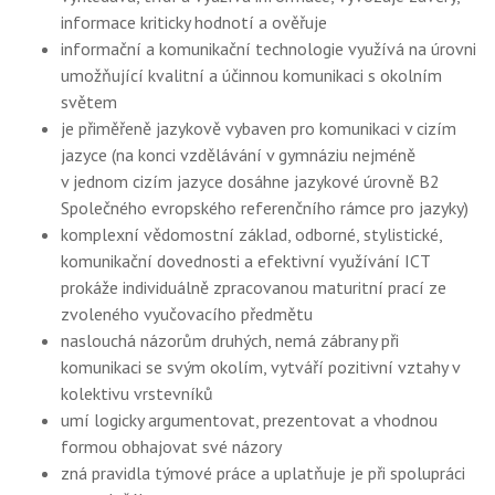
informace kriticky hodnotí a ověřuje
informační a komunikační technologie využívá na úrovni
umožňující kvalitní a účinnou komunikaci s okolním
světem
je přiměřeně jazykově vybaven pro komunikaci v cizím
jazyce (na konci vzdělávání v gymnáziu nejméně
v jednom cizím jazyce dosáhne jazykové úrovně B2
Společného evropského referenčního rámce pro jazyky)
komplexní vědomostní základ, odborné, stylistické,
komunikační dovednosti a efektivní využívání ICT
prokáže individuálně zpracovanou maturitní prací ze
zvoleného vyučovacího předmětu
naslouchá názorům druhých, nemá zábrany při
komunikaci se svým okolím, vytváří pozitivní vztahy v
kolektivu vrstevníků
umí logicky argumentovat, prezentovat a vhodnou
formou obhajovat své názory
zná pravidla týmové práce a uplatňuje je při spolupráci