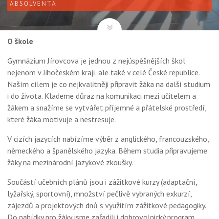
ABSOLVENTA
O škole
Gymnázium Jírovcova je jednou z nejúspěšnějších škol
nejenom v Jihočeském kraji, ale také v celé České republice.
Naším cílem je co nejkvalitněji připravit žáka na další studium
i do života. Klademe důraz na komunikaci mezi učitelem a
žákem a snažíme se vytvářet příjemné a přátelské prostředí,
které žáka motivuje a nestresuje.
V cizích jazycích nabízíme výběr z anglického, francouzského,
německého a španělského jazyka. Během studia připravujeme
žáky na mezinárodní jazykové zkoušky.
Součástí učebních plánů jsou i zážitkové kurzy (adaptační,
lyžařský, sportovní), množství pečlivě vybraných exkurzí,
zájezdů a projektových dnů s využitím zážitkové pedagogiky.
Do nabídky pro žáky jsme zařadili i dobrovolnický program