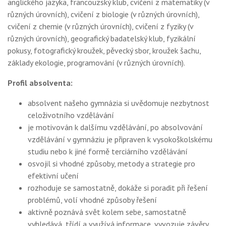
anglického jazyka, francouzský klub, cvičení z matematiky (v
různých úrovních), cvičení z biologie (v různých úrovních),
cvičení z chemie (v různých úrovních), cvičení z fyziky (v
různých úrovních), geografický badatelský klub, fyzikální
pokusy, fotografický kroužek, pěvecký sbor, kroužek šachu,
základy ekologie, programování (v různých úrovních).
Profil absolventa:
absolvent našeho gymnázia si uvědomuje nezbytnost
celoživotního vzdělávání
je motivován k dalšímu vzdělávání, po absolvování
vzdělávání v gymnáziu je připraven k vysokoškolskému
studiu nebo k jiné formě terciárního vzdělávání
osvojil si vhodné způsoby, metody a strategie pro
efektivní učení
rozhoduje se samostatně, dokáže si poradit při řešení
problémů, volí vhodné způsoby řešení
aktivně poznává svět kolem sebe, samostatně
vyhledává, třídí a využívá informace, vyvozuje závěry,