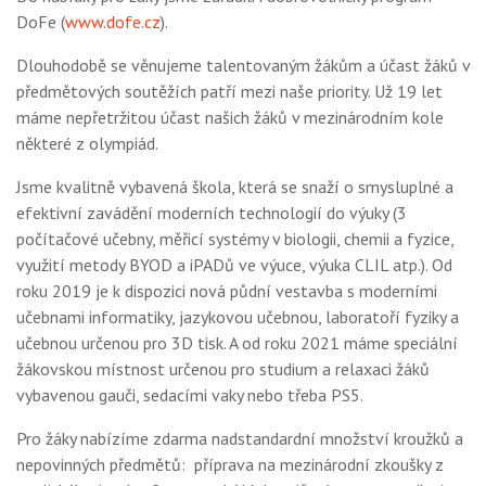
DoFe (
www.dofe.cz
).
Dlouhodobě se věnujeme talentovaným žákům a účast žáků v
předmětových soutěžích patří mezi naše priority. Už 19 let
máme nepřetržitou účast našich žáků v mezinárodním kole
některé z olympiád.
Jsme kvalitně vybavená škola, která se snaží o smysluplné a
efektivní zavádění moderních technologií do výuky (3
počítačové učebny, měřicí systémy v biologii, chemii a fyzice,
využití metody BYOD a iPADů ve výuce, výuka CLIL atp.). Od
roku 2019 je k dispozici nová půdní vestavba s moderními
učebnami informatiky, jazykovou učebnou, laboratoří fyziky a
učebnou určenou pro 3D tisk. A od roku 2021 máme speciální
žákovskou místnost určenou pro studium a relaxaci žáků
vybavenou gauči, sedacími vaky nebo třeba PS5.
Pro žáky nabízíme zdarma nadstandardní množství kroužků a
nepovinných předmětů: příprava na mezinárodní zkoušky z