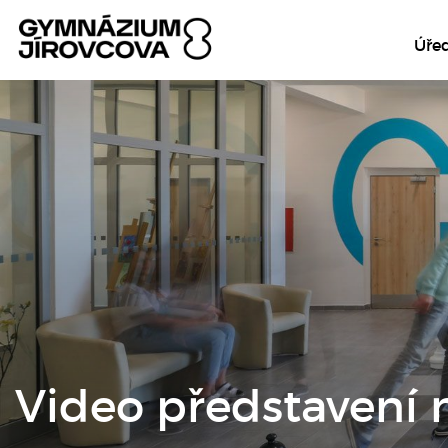
Úře
Video představení n