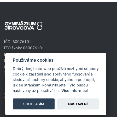
IČO:
60076101
IZO školy: 060076101
Redizo školy: 600008002
Používáme cookies
Jírovcova 1788/8
České Budějovice
Dobrý den, tento web používá nezbytné soubory
371 61
cookie k zajištění jeho správného fungování a
sledovací soubory cookie, abychom pochopili,
jak se stránkami komunikujete. Tyto budou
nastaveny až po schválení.
Více informací
SOUHLASÍM
NASTAVENÍ