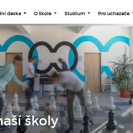
dní deska
O škole
Studium
Pro uchazeče
aší školy