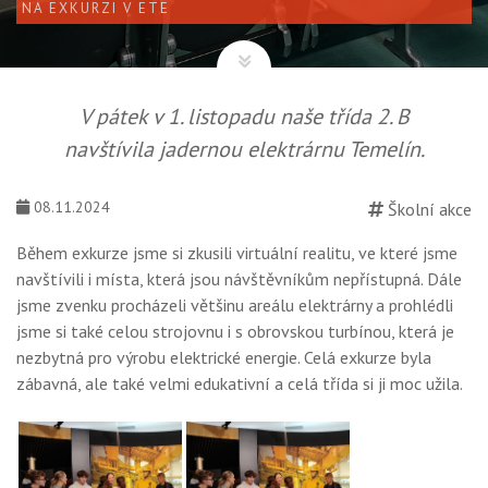
NA EXKURZI V ETE
V pátek v 1. listopadu naše třída 2. B
navštívila jadernou elektrárnu Temelín.
08.11.2024
Školní akce
Během exkurze jsme si zkusili virtuální realitu, ve které jsme
navštívili i místa, která jsou návštěvníkům nepřístupná. Dále
jsme zvenku procházeli většinu areálu elektrárny a prohlédli
jsme si také celou strojovnu i s obrovskou turbínou, která je
nezbytná pro výrobu elektrické energie. Celá exkurze byla
zábavná, ale také velmi edukativní a celá třída si ji moc užila.