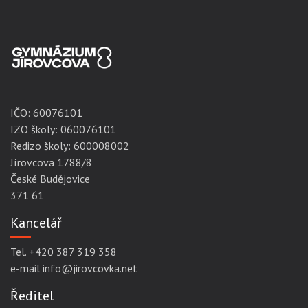
IČO:
60076101
IZO školy: 060076101
Redizo školy: 600008002
Jírovcova 1788/8
České Budějovice
371 61
Kancelář
Tel. +420 387 319 358
e-mail info@jirovcovka.net
Ředitel