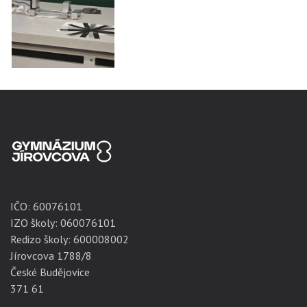
IČO:
60076101
IZO školy: 060076101
Redizo školy: 600008002
Jírovcova 1788/8
České Budějovice
371 61