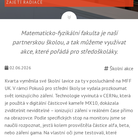
ZAJETÍ RADIACE
Matematicko-fyzikální fakulta je naší
partnerskou školou, a tak můžeme využívat
akce, které pořádá pro středoškoláky.
02.06.2026
Školní akce
Kvarta vyměnila své školní lavice za ty v posluchárně na MFF
UK. V
rámci Pokusů pro střední školy se vydala prozkoumat
svět ionizujícího
záření. Technologie vyvinutá v CERNu, která
je použitá v digitální
částicové kameře MX10, dokázala
zviditelnit neviditelné – ionizující
záření v reálném čase přímo
na obrazovce. Podle specifických stop na
monitoru jsme se
naučili rozpoznat, jestli kolem prosvištěla částice
alfa, beta,
nebo záření gama. Na vlastní oči jsme testovali, které