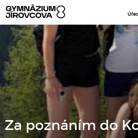
Úře
Za poznáním do K