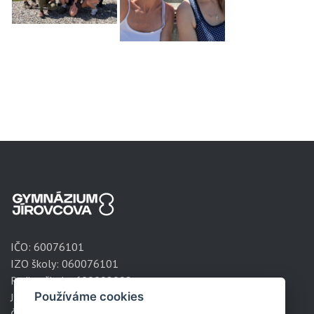
IČO:
60076101
IZO školy: 060076101
Redizo školy: 600008002
Používáme cookies
Jírovcova 1788/8
České Budějovice