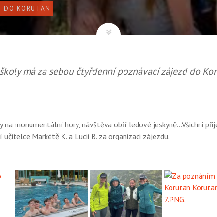
M DO KORUTAN
 školy má za sebou čtyřdenní poznávací zájezd do Kor
edy na monumentální hory, návštěva obří ledové jeskyně...Všichni při
učitelce Markétě K. a Lucii B. za organizaci zájezdu.