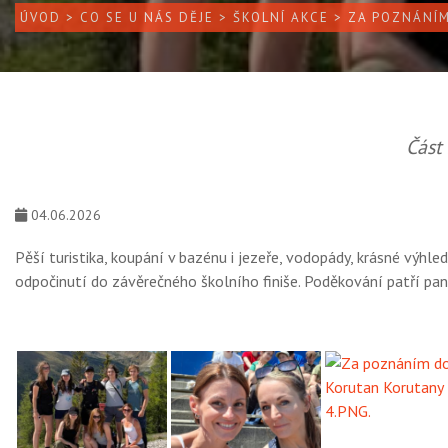
ÚVOD
>
CO SE U NÁS DĚJE
>
ŠKOLNÍ AKCE
> ZA POZNÁNÍ
Část
04.06.2026
Pěší turistika, koupání v bazénu i jezeře, vodopády, krásné výhl
odpočinutí do závěrečného školního finiše. Poděkování patří paní 