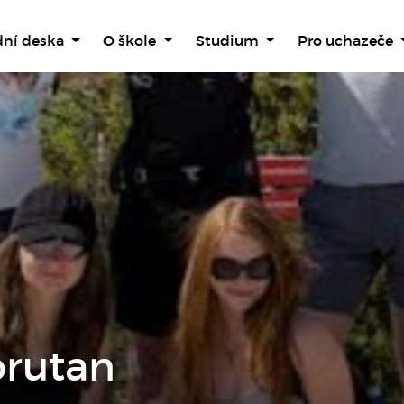
dní deska
O škole
Studium
Pro uchazeče
orutan