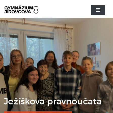
Ježíškova pravnoučata