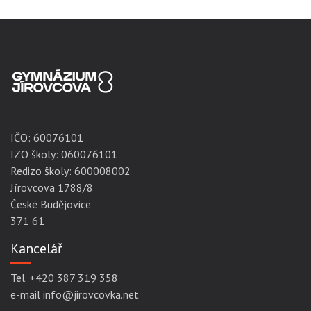
IČO:
60076101
IZO školy: 060076101
Redizo školy: 600008002
Jírovcova 1788/8
České Budějovice
371 61
Kancelář
Tel. +420 387 319 358
e-mail info@jirovcovka.net