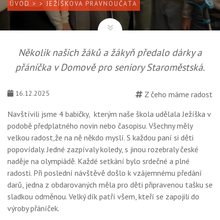
ÚVOD
>
> JEŽÍŠKOVA PRAVNOUČATA
Několik našich žáků a žákyň předalo dárky a
přáníčka v Domově pro seniory Staroměstská.
16.12.2025
Z čeho máme radost
Navštívili jsme 4 babičky, kterým naše škola udělala Ježíška v
podobě předplatného novin nebo časopisu. Všechny měly
velkou radost,že na ně někdo myslí. S každou paní si děti
popovídaly. Jedné zazpívaly koledy, s jinou rozebraly české
naděje na olympiádě. Každé setkání bylo srdečné a plné
radosti. Při poslední návštěvě došlo k vzájemnému předání
darů, jedna z obdarovaných měla pro děti připravenou tašku se
sladkou odměnou. Velký dík patří všem, kteří se zapojili do
výroby přáníček.