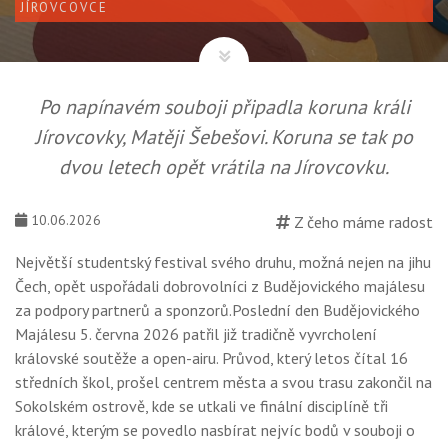
JÍROVCOVCE
Po napínavém souboji připadla koruna králi
Jírovcovky, Matěji Šebešovi. Koruna se tak po
dvou letech opět vrátila na Jírovcovku.
10.06.2026
Z čeho máme radost
Největší studentský festival svého druhu, možná nejen na jihu
Čech, opět uspořádali dobrovolníci z Budějovického majálesu
za podpory partnerů a sponzorů.Poslední den Budějovického
Majálesu 5. června 2026 patřil již tradičně vyvrcholení
královské soutěže a open-airu. Průvod, který letos čítal 16
středních škol, prošel centrem města a svou trasu zakončil na
Sokolském ostrově, kde se utkali ve finální disciplíně tři
králové, kterým se povedlo nasbírat nejvíc bodů v souboji o