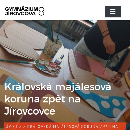
Královská majálesová
koruna zpět na
Jírovcovce
ÚVOD
>
> KRÁLOVSKÁ MAJÁLESOVÁ KORUNA ZPĚT NA