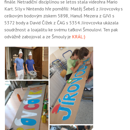
finále. Netradiční disciplínou se letos stala videohra Mario
Kart. Síly v Nintendo hře poměřili: Matěj Šebeš z Jírovcovky s
celkovým bodovým ziskem 5898, Hanuš Mezera z GJVJ s
5372 body a David Čížek z ČAG s 5354. Jírovcovka ukázala
soudržnost a loajalitu ke svému taťkovi Šmoulovi. Ten pak
odvážně zabojoval a ze Šmouly je
KRÁL:)