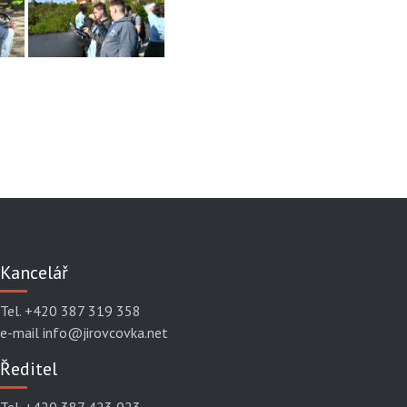
Kancelář
Tel. +420 387 319 358
e-mail info@jirovcovka.net
Ředitel
Tel. +420 387 423 023