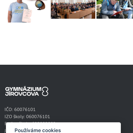
IČO:
60076101
IZO školy: 060076101
Redizo školy: 600008002
Používáme cookies
Jírovcova 1788/8