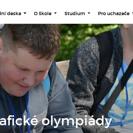
dní deska
O škole
Studium
Pro uchazeče
afické olympiády