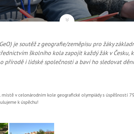
eO) je soutěž z geografie/zeměpisu pro žáky základn
řednictvím školního kola zapojit každý žák v Česku, k
o přírodě i lidské společnosti a baví ho sledovat děn
12. místě v celonárodním kole geografické olympiády s úspěšností 7
tulujeme k úspěchu!